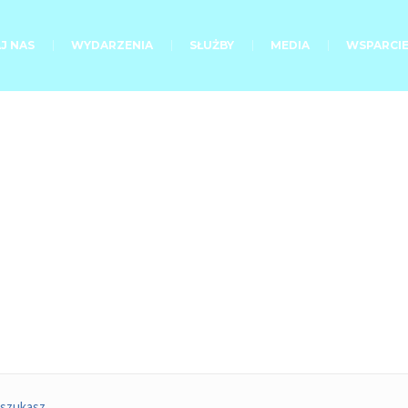
J NAS
WYDARZENIA
SŁUŻBY
MEDIA
WSPARCI
Bez kategorii
 szukasz.