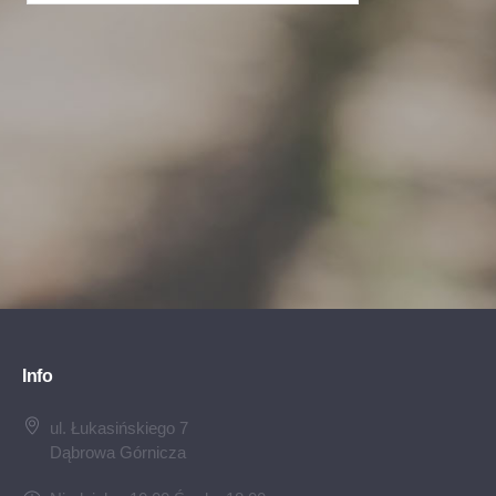
Info
ul. Łukasińskiego 7
Dąbrowa Górnicza