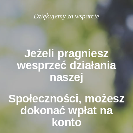
Dziękujemy za wsparcie
Jeżeli pragniesz
wesprzeć działania
naszej
Społeczności, możesz
dokonać wpłat na
konto